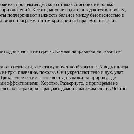
бранная программа детского отдыха способна не только
х приключений. Кстати, многие родители задаются вопросом,
ерты подчёркивают важность баланса между безопасностью и
ала виды программ, потом критерии отбора. Это позволит
 под возраст и интересы. Каждая направлена на развитие
тавят спектакли, что стимулирует воображение. А ведь иногда
игры, плавание, походы. Они укрепляют тело и дух, учат
риключенческие – это квесты, вылазки на природу, где
ми эффективными. Коротко. Развёрнуто, с примерами из
долевают страхи, возвращаясь домой с багажом опыта. Честно