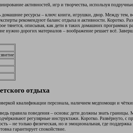
анирование активностей, игр и творчества, используя подручны
дь домашние ресурсы – ключ: книги, игрушки, двор. Между тем, 
Эксперты рекомендуют баланс отдыха и активности. Коротко. Раз
ое тянется, описывая, как дети в таких домашних программах ра
, не нужно дорогих материалов – воображение решает всё. Завер
азвитие
детского отдыха
проверкой квалификации персонала, наличием медпомощи и чётк
ведь правила поведения – основа: дети должны знать границы. 
подчёркивают регулярные инструктажи. Коротко. Развёрнуто, с п
сть – не только физическая, но и эмоциональная, где поддержка 
отовка гарантирует спокойствие.