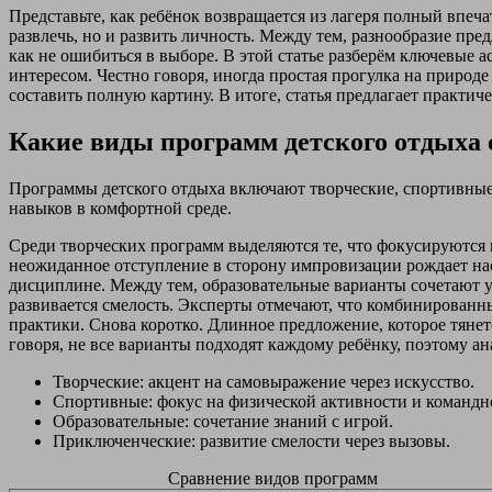
Представьте, как ребёнок возвращается из лагеря полный впеч
развлечь, но и развить личность. Между тем, разнообразие пр
как не ошибиться в выборе. В этой статье разберём ключевые
интересом. Честно говоря, иногда простая прогулка на природе
составить полную картину. В итоге, статья предлагает практич
Какие виды программ детского отдыха
Программы детского отдыха включают творческие, спортивные,
навыков в комфортной среде.
Среди творческих программ выделяются те, что фокусируются на
неожиданное отступление в сторону импровизации рождает на
дисциплине. Между тем, образовательные варианты сочетают уч
развивается смелость. Эксперты отмечают, что комбинирован
практики. Снова коротко. Длинное предложение, которое тянетс
говоря, не все варианты подходят каждому ребёнку, поэтому ан
Творческие: акцент на самовыражение через искусство.
Спортивные: фокус на физической активности и командн
Образовательные: сочетание знаний с игрой.
Приключенческие: развитие смелости через вызовы.
Сравнение видов программ