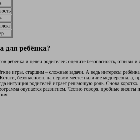
а
ность
е
ллект
ер
а для ребёнка?
сов ребёнка и целей родителей: оцените безопасность, отзывы и
гкие игры, старшим – сложные задачи. А ведь интересы ребёнка
Кстати, безопасность на первом месте: наличие медперсонала, п
огда интуиция родителей играет решающую роль. Снова коротко. 
 программа окупается развитием. Честно говоря, пробные визиты
ния.