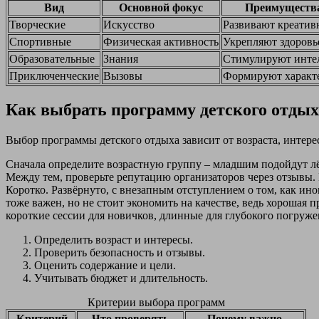
Вид
Основной фокус
Преимуществ
Творческие
Искусство
Развивают креатив
Спортивные
Физическая активность
Укрепляют здоровь
Образовательные
Знания
Стимулируют инте
Приключенческие
Вызовы
Формируют характ
Как выбрать программу детского отдых
Выбор программы детского отдыха зависит от возраста, интере
Сначала определите возрастную группу – младшим подойдут лё
Между тем, проверьте репутацию организаторов через отзывы. 
Коротко. Развёрнуто, с внезапным отступлением о том, как ин
тоже важен, но не стоит экономить на качестве, ведь хорошая
короткие сессии для новичков, длинные для глубокого погруже
Определить возраст и интересы.
Проверить безопасность и отзывы.
Оценить содержание и цели.
Учитывать бюджет и длительность.
Критерии выбора программ
Критерий
Что проверять
Почему важно