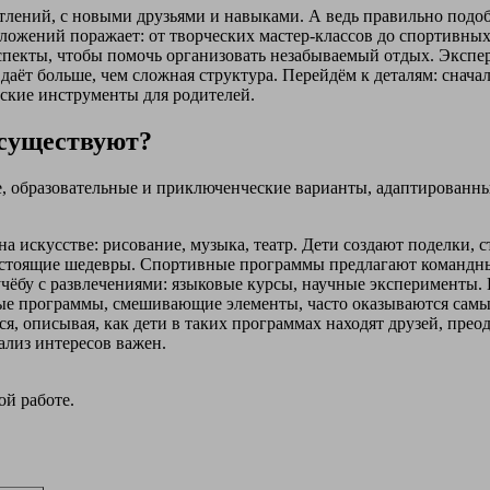
атлений, с новыми друзьями и навыками. А ведь правильно подо
едложений поражает: от творческих мастер-классов до спортивны
 аспекты, чтобы помочь организовать незабываемый отдых. Эксп
 даёт больше, чем сложная структура. Перейдём к деталям: снач
еские инструменты для родителей.
 существуют?
 образовательные и приключенческие варианты, адаптированные
 искусстве: рисование, музыка, театр. Дети создают поделки, с
стоящие шедевры. Спортивные программы предлагают командные 
ёбу с развлечениями: языковые курсы, научные эксперименты. П
ные программы, смешивающие элементы, часто оказываются самы
я, описывая, как дети в таких программах находят друзей, прео
ализ интересов важен.
ой работе.