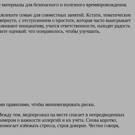
е материалы для безопасного и полезного времяпровождения.
вовлеките семью для совместных занятий. Кстати, тематические
вёрнуто, с отступлением о простоте, которая часто выигрывает
звивают инициативу, учатся ответственности, находят радость
шите оценкой: что понравилось, чтобы улучшить.
ими правилами, чтобы минимизировать риски.
Между тем, медперсонал на месте спасает в непредвиденных
римером о важности аллергий и их учёта. Снова коротко.
помогает избежать стресса, строя доверие. Честно говоря,